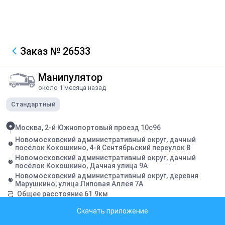
Заказ
№ 26533
Манипулятор
около 1 месяца назад
Стандартный
Москва, 2-й Южнопортовый проезд 10с96
Новомосковский административный округ, дачный
посёлок Кокошкино, 4-й Сентябрьский переулок 8
Новомосковский административный округ, дачный
посёлок Кокошкино, Дачная улица 9А
Новомосковский административный округ, деревня
Марушкино, улица Липовая Аллея 7А
Общее расстояние
61.9
км
На 24 июня 10:35
Скачать приложение
Комиссия Федон:
2074
₽
Заявка закрыта