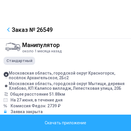
Заказ
№ 26549
Манипулятор
около 1 месяца назад
Стандартный
Московская область, городской округ Красногорск,
посёлок Архангельское, 2Бс2
Московская область, городской округ Мытищи, деревня
Хлябово, КП Калипсо вилладж, Лепестковая улица, 20Б
Общее расстояние
51.88
км
На 27 июня, в течение дня
Комиссия Федон:
2739
₽
Заявка закрыта
Скачать приложение
Описание
Перевозка ТП 5 под вес 9,750 1 под бордюр вес 1800 общий вес 11