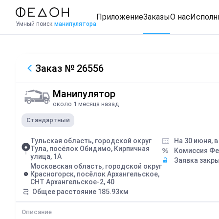
Приложение
Заказы
О нас
Исполн
Умный поиск
манипулятора
Заказ
№ 26556
Манипулятор
около 1 месяца назад
Стандартный
Тульская область, городской округ
На 30 июня, 
Тула, посёлок Обидимо, Кирпичная
Комиссия Ф
улица, 1А
Заявка закр
Московская область, городской округ
Красногорск, посёлок Архангельское,
СНТ Архангельское-2, 40
Общее расстояние
185.93
км
Описание