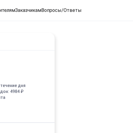
ителям
Заказчикам
Вопросы/Ответы
в течение дня
едон:
4984
₽
ыта