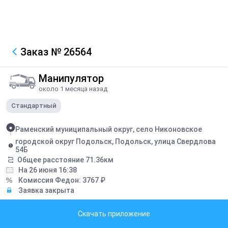
Заказ
№ 26564
Манипулятор
около 1 месяца назад
Стандартный
Раменский муниципальный округ, село Никоновское
городской округ Подольск, Подольск, улица Свердлова
54Б
Общее расстояние
71.36
км
На 26 июня 16:38
Комиссия Федон:
3767
₽
Заявка закрыта
Грузоподъемность борта:
12
тонн
Скачать приложение
Грузоподъемность стрелы:
3
тонн