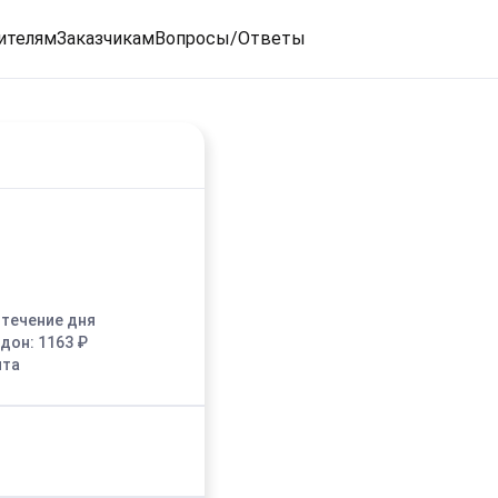
ителям
Заказчикам
Вопросы/Ответы
в течение дня
едон:
1163
₽
ыта