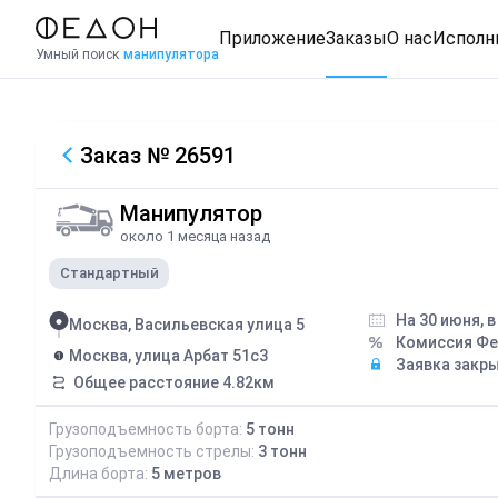
Приложение
Заказы
О нас
Исполн
Умный поиск
манипулятора
Заказ
№ 26591
Манипулятор
около 1 месяца назад
Стандартный
На 30 июня, 
Москва, Васильевская улица 5
Комиссия Ф
Москва, улица Арбат 51с3
Заявка закр
Общее расстояние
4.82
км
Грузоподъемность борта:
5
тонн
Грузоподъемность стрелы:
3
тонн
Длина борта:
5
метров