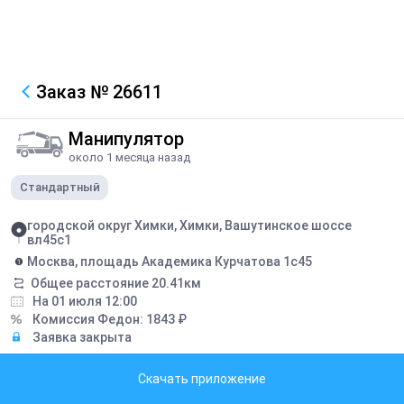
Заказ
№ 26611
Манипулятор
около 1 месяца назад
Стандартный
городской округ Химки, Химки, Вашутинское шоссе
вл45с1
Москва, площадь Академика Курчатова 1с45
Общее расстояние
20.41
км
На 01 июля 12:00
Комиссия Федон:
1843
₽
Заявка закрыта
Грузоподъемность борта:
5
тонн
Скачать приложение
Грузоподъемность стрелы:
3
тонн