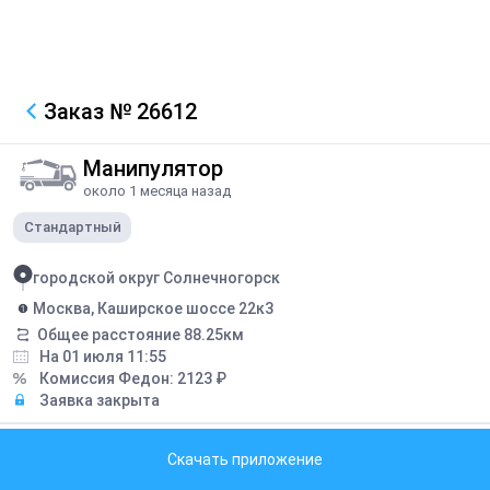
Заказ
№ 26612
Манипулятор
около 1 месяца назад
Стандартный
городской округ Солнечногорск
Москва, Каширское шоссе 22к3
Общее расстояние
88.25
км
На 01 июля 11:55
Комиссия Федон:
2123
₽
Заявка закрыта
Грузоподъемность борта:
5
тонн
Скачать приложение
Грузоподъемность стрелы:
3
тонн
Длина борта:
5
метров