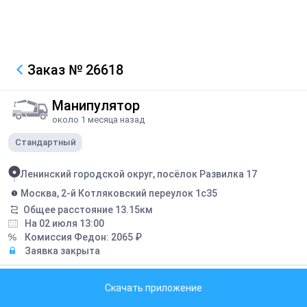
Заказ
№ 26618
Манипулятор
около 1 месяца назад
Стандартный
Ленинский городской округ, посёлок Развилка 17
Москва, 2-й Котляковский переулок 1с35
Общее расстояние
13.15
км
На 02 июля 13:00
Комиссия Федон:
2065
₽
Заявка закрыта
Грузоподъемность борта:
10
тонн
Скачать приложение
Грузоподъемность стрелы:
3
тонн
Длина борта:
6
метров