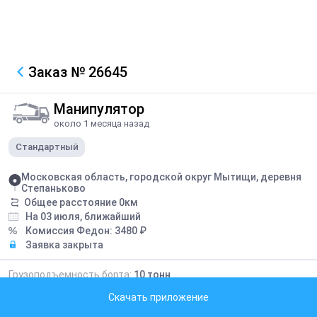
Заказ
№ 26645
Манипулятор
около 1 месяца назад
Стандартный
Московская область, городской округ Мытищи, деревня
Степаньково
Общее расстояние
0
км
На 03 июля, ближайший
Комиссия Федон:
3480
₽
Заявка закрыта
Грузоподъемность борта:
10
тонн
Грузоподъемность стрелы:
7
тонн
Скачать приложение
Длина борта:
8
метров