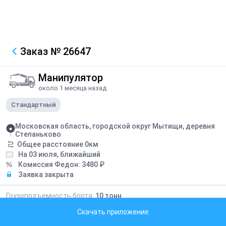
Заказ
№ 26647
Манипулятор
около 1 месяца назад
Стандартный
Московская область, городской округ Мытищи, деревня
Степаньково
Общее расстояние
0
км
На 03 июля, ближайший
Комиссия Федон:
3480
₽
Заявка закрыта
Грузоподъемность борта:
10
тонн
Грузоподъемность стрелы:
7
тонн
Скачать приложение
Длина борта:
8
метров