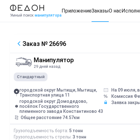
Приложение
Заказы
О нас
Исполн
Умный поиск
манипулятора
Заказ
№ 26696
Манипулятор
29 дней назад
Стандартный
городской округ Мытищи, Мытищи,
На 09 июля, 
Транспортная улица 11
Комиссия Ф
городской округ Домодедово,
Заявка закр
посёлок Государственного
племенного завода Константиново 43
Общее расстояние
74.57
км
Грузоподъемность борта:
5
тонн
Грузоподъемность стрелы:
3
тонн