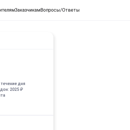
ителям
Заказчикам
Вопросы/Ответы
в течение дня
едон:
2025
₽
ыта