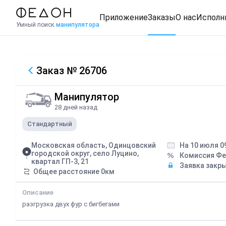
Приложение
Заказы
О нас
Исполн
Умный поиск
манипулятора
Заказ
№ 26706
Манипулятор
28 дней назад
Стандартный
Московская область, Одинцовский
На 10 июля 0
городской округ, село Луцино,
Комиссия Ф
квартал ГП-3, 21
Заявка закр
Общее расстояние
0
км
Описание
разгрузка двух фур с бигбегами