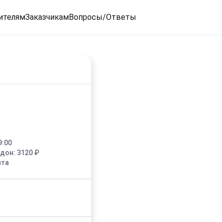
ителям
Заказчикам
Вопросы/Ответы
9:00
едон:
3120
₽
ыта